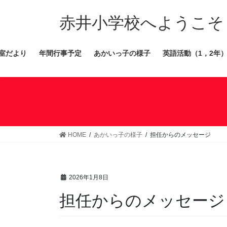
コ
ナ
ン
ビ
赤井小学校へようこそ
テ
ゲ
ン
ー
室だより
年間行事予定
あかいっ子の様子
英語活動（1，2年
ツ
シ
へ
ョ
ス
ン
キ
に
ッ
移
プ
動
HOME
あかいっ子の様子
担任からのメッセージ
2026年1月8日
担任からのメッセージ