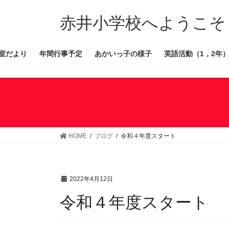
コ
ナ
ン
ビ
赤井小学校へようこそ
テ
ゲ
ン
ー
室だより
年間行事予定
あかいっ子の様子
英語活動（1，2年
ツ
シ
へ
ョ
ス
ン
キ
に
ッ
移
プ
動
HOME
ブログ
令和４年度スタート
2022年4月12日
令和４年度スタート