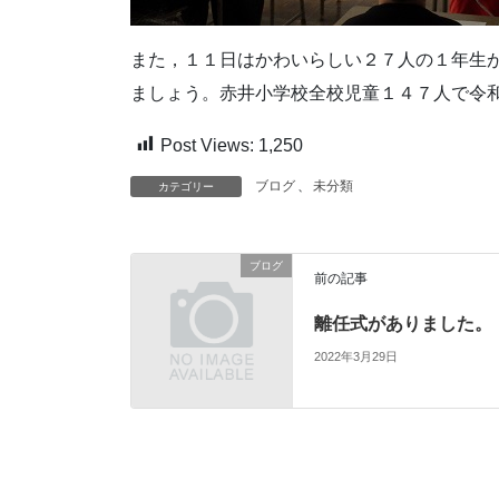
また，１１日はかわいらしい２７人の１年生
ましょう。赤井小学校全校児童１４７人で令
Post Views:
1,250
ブログ
、
未分類
カテゴリー
ブログ
前の記事
離任式がありました。
2022年3月29日