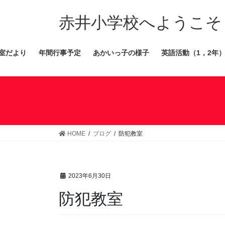
コ
ナ
ン
ビ
赤井小学校へようこそ
テ
ゲ
ン
ー
室だより
年間行事予定
あかいっ子の様子
英語活動（1，2年
ツ
シ
へ
ョ
ス
ン
キ
に
ッ
移
プ
動
HOME
ブログ
防犯教室
2023年6月30日
防犯教室