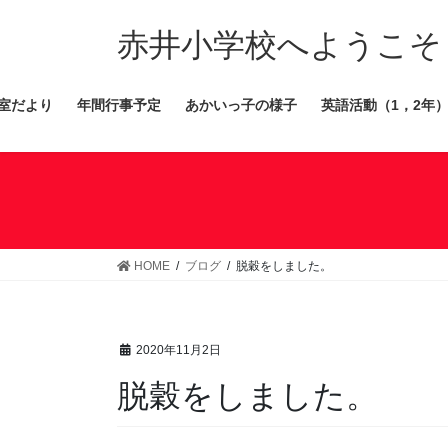
コ
ナ
ン
ビ
赤井小学校へようこそ
テ
ゲ
ン
ー
室だより
年間行事予定
あかいっ子の様子
英語活動（1，2年
ツ
シ
へ
ョ
ス
ン
キ
に
ッ
移
プ
動
HOME
ブログ
脱穀をしました。
2020年11月2日
脱穀をしました。