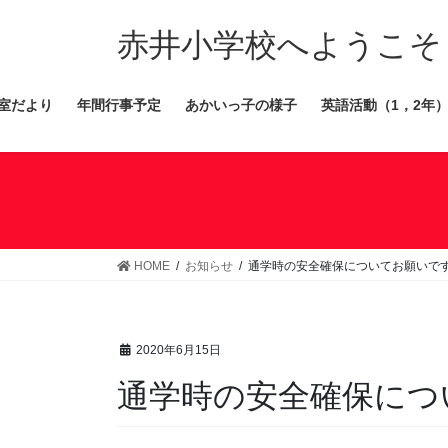
コ
ナ
ン
ビ
赤井小学校へようこそ
テ
ゲ
ン
ー
室だより
年間行事予定
あかいっ子の様子
英語活動（1，2年
ツ
シ
へ
ョ
ス
ン
キ
に
ッ
移
プ
動
HOME
お知らせ
通学時の安全確保についてお願いで
2020年6月15日
通学時の安全確保につ